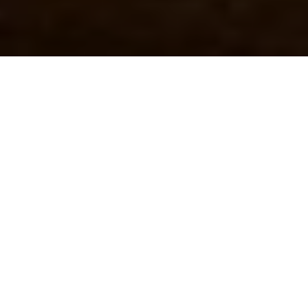
Hotel v srdci Znojma
Hotel LAHOFER najdete přímo v samém centru města. Historie
domu sahá do přelomu 13. a 14. století, svým architektonickým