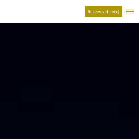
Rezervovat pokoj
Ubytování
Firemní akce
Ochutnej LAHOFER
Oslavy a degustace
Catering
Kontakt