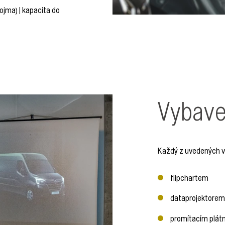
ojma) | kapacita do
Vybave
Každý z uvedených vn
flipchartem
dataprojektorem
promítacím plá