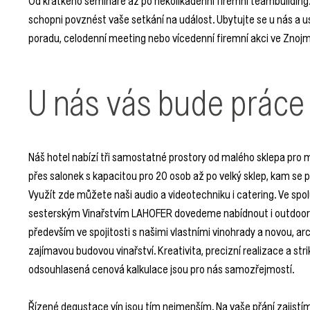
schopni povznést vaše setkání na událost. Ubytujte se u nás a 
poradu, celodenní meeting nebo vícedenní firemní akci ve Znojmě
U nás vás bude práce 
Náš hotel nabízí tři samostatné prostory od malého sklepa pro 
přes salonek s kapacitou pro 20 osob až po velký sklep, kam se 
Využít zde můžete naši audio a videotechniku i catering. Ve spo
sesterským Vinařstvím LAHOFER dovedeme nabídnout i outdooro
především ve spojitosti s našimi vlastními vinohrady a novou, ar
zajímavou budovou vinařství. Kreativita, precizní realizace a st
odsouhlasená cenová kalkulace jsou pro nás samozřejmostí.
Řízené degustace vín jsou tím nejmenším. Na vaše přání zajis