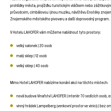
prohlídky města, projížďku turistickým vláčkem nebo zážitkový
průvodcem, cimbálovou i jinou muziku, návštěvu Enotéky znojem
Znojemského městského pivovaru a další doprovodný program.
V Hotelu LAHOFER vám můžeme nabídnout tyto prostory:
velký salonek | 20 osob
malý sklep | 12 osob
velký sklep | 40 osob
Mimo Hotel LAHOFER nabízíme konání akcí na těchto místech:
nová budova Vinařství LAHOFER | interiér 70 sedících osob, e
vinný hrádek Lampelberg (venkovní prostor ve vinici) | bez 