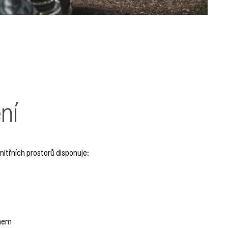
ní
itřních prostorů disponuje:
tnem