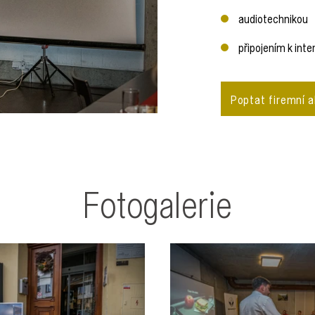
audiotechnikou
připojením k inte
Poptat firemní a
Fotogalerie