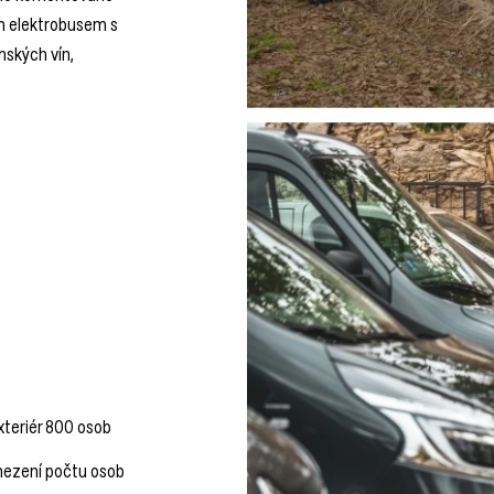
m elektrobusem s
ských vín,
xteriér 800 osob
omezení počtu osob