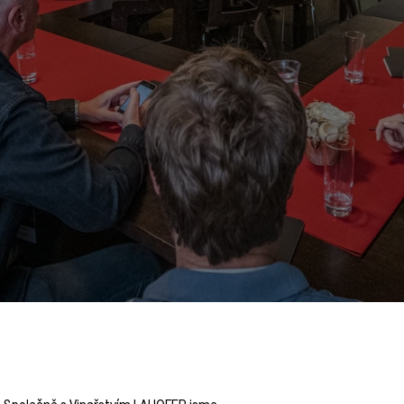
g. Společně s Vinařstvím LAHOFER jsme