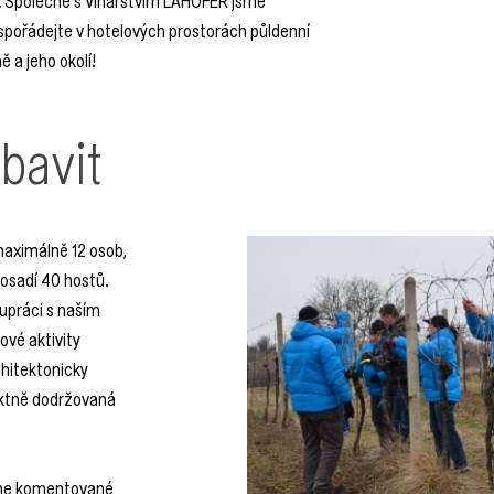
uspořádejte v hotelových prostorách půldenní
 a jeho okolí!
bavit
maximálně 12 osob,
posadí 40 hostů.
lupráci s naším
vé aktivity
chitektonicky
riktně dodržovaná
tíme komentované