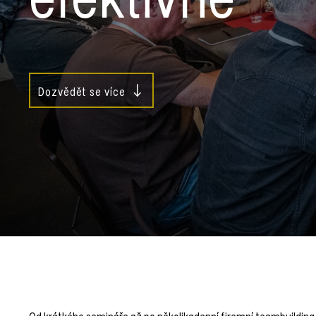
Dozvědět se více
Od krátkého semináře až po několikadenní firemní teambuildin