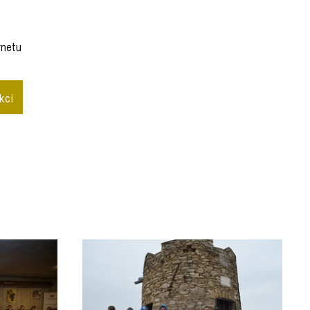
rnetu
kci